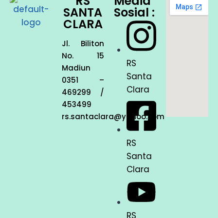
RS
Media
SANTA
Sosial :
CLARA
Jl. Biliton
No. 15
RS
Madiun
Santa
0351 –
Clara
469299 /
453499
rs.santaclara@yahoo.com
RS
Santa
Clara
RS